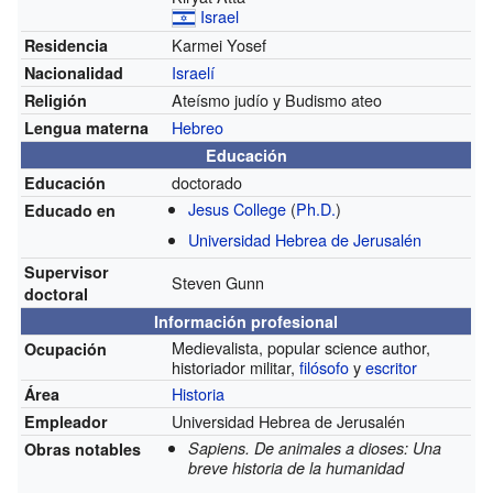
Israel
Karmei Yosef
Residencia
Israelí
Nacionalidad
Ateísmo judío y Budismo ateo
Religión
Hebreo
Lengua materna
Educación
doctorado
Educación
Jesus College
(
Ph.D.
)
Educado en
Universidad Hebrea de Jerusalén
Supervisor
Steven Gunn
doctoral
Información profesional
Medievalista, popular science author,
Ocupación
historiador militar,
filósofo
y
escritor
Historia
Área
Universidad Hebrea de Jerusalén
Empleador
Sapiens. De animales a dioses: Una
Obras notables
breve historia de la humanidad