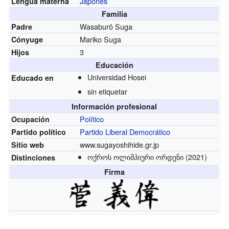
Japonés
Lengua materna
Familia
Wasaburō Suga
Padre
Mariko Suga
Cónyuge
3
Hijos
Educación
Universidad Hosei
Educado en
sin etiquetar
Información profesional
Político
Ocupación
Partido Liberal Democrático
Partido político
www.sugayoshihide.gr.jp
Sitio web
ოქროს ოლიმპიური ორდენი
(2021)
Distinciones
Firma