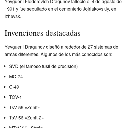
Yevgueni Fiódorovich Dragunov falleció el 4 de agosto de
1991 y fue sepultado en el cementerio Jojriakovskiy, en
Izhevsk.
Invenciones destacadas
Yevgueni Dragunov diseñó alrededor de 27 sistemas de
armas diferentes. Algunos de los más conocidos son:
SVD (el famoso fusil de precisión)
MC-74
C-49
TCV-1
TsV-55 «Zenit»
TsV-56 «Zenit-2»
MTsV-55 «Strela»