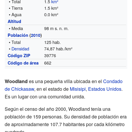
• Total
1.5
km²
• Tierra
1.5 km²
• Agua
0.0 km²
Altitud
• Media
98 m s. n. m.
Población
(
2010
)
• Total
125 hab.
•
Densidad
74,87 hab./km²
39776
Código ZIP
662
Código de área
Woodland
es una pequeña villa ubicada en el
Condado
de Chickasaw
, en el estado de
Misisipi
,
Estados Unidos
.
Es un lugar con una comunidad unida.
Según el censo del año 2000, Woodland tenía una
población de 159 personas. Su densidad de población era
de aproximadamente 107.7 habitantes por cada kilómetro
cuadrado.