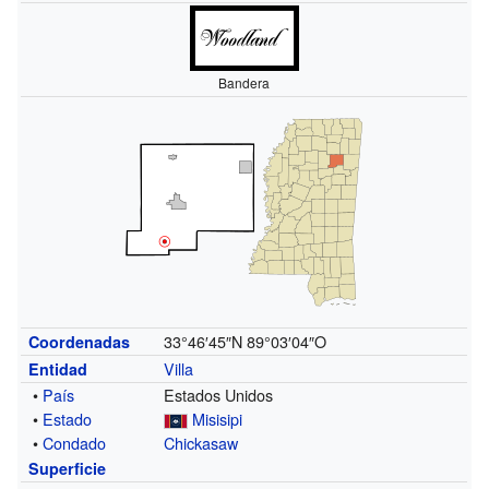
Bandera
33°46′45″N
89°03′04″O
Coordenadas
Villa
Entidad
•
País
Estados Unidos
•
Estado
Misisipi
•
Condado
Chickasaw
Superficie