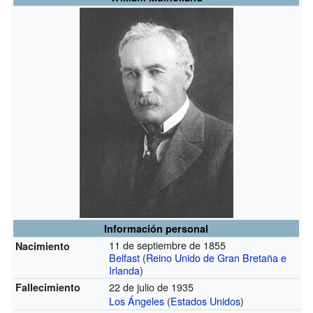
Información personal
11 de septiembre de 1855
Nacimiento
Belfast
(
Reino Unido de Gran Bretaña e
Irlanda
)
22 de julio de 1935
Fallecimiento
Los Ángeles
(
Estados Unidos
)