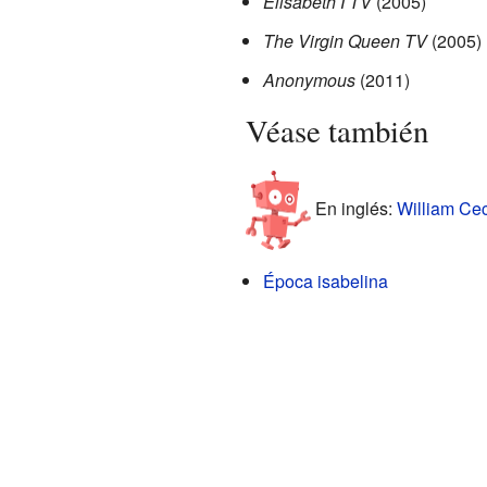
Elisabeth I TV
(2005)
The Virgin Queen TV
(2005)
Anonymous
(2011)
Véase también
En inglés:
William Cec
Época isabelina