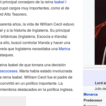
el principal consejero de la reina
Isabel I
Ocupó cargos muy importantes, como el de
rd Alto Tesorero.
arenta años, la vida de William Cecil estuvo
l y a la historia de Inglaterra. Su principal
 británicas (Inglaterra, Escocia e Irlanda)
a ello, buscó controlar Irlanda y hacer una
reía que Inglaterra necesitaba una
Marina
 ataques.
reina Isabel de que tomara una decisión
s escoceses
. María había estado involucrada
a reina Isabel. William Cecil fue el padre de
convirtió en un político importante. La
Lord a
Julio d
 miembros destacados en la política inglesa.
Monarca
Predecesor