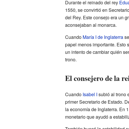
Durante el reinado del rey
Edua
1550, se convirtió en Secretar
del Rey. Este consejo era un g
aconsejaban al monarca.
Cuando
María I de Inglaterra
se
papel menos importante. Esto s
un intento de cambiar quién serí
trono.
El consejero de la re
Cuando
Isabel I
subió al trono
primer Secretario de Estado. D
la economía de Inglaterra. En
monetario que ayudó a estabiliz
También buscó la estabilidad so