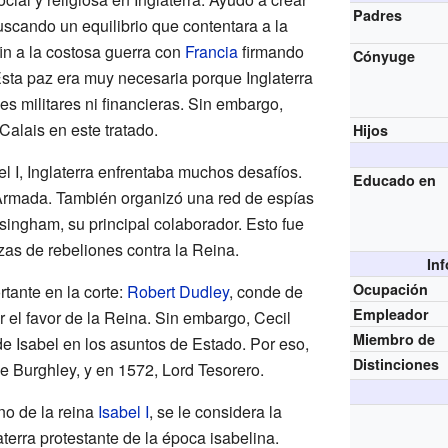
Padres
scando un equilibrio que contentara a la
in a la costosa guerra con
Francia
firmando
Cónyuge
Esta paz era muy necesaria porque Inglaterra
s militares ni financieras. Sin embargo,
e Calais en este tratado.
Hijos
el I, Inglaterra enfrentaba muchos desafíos.
Educado en
la Armada. También organizó una red de espías
singham, su principal colaborador. Esto fue
as de rebeliones contra la Reina.
In
Ocupación
rtante en la corte:
Robert Dudley
, conde de
Empleador
 el favor de la Reina. Sin embargo, Cecil
Miembro de
de Isabel en los asuntos de Estado. Por eso,
Distinciones
 Burghley, y en 1572, Lord Tesorero.
no de la reina
Isabel I
, se le considera la
aterra protestante de la época isabelina.