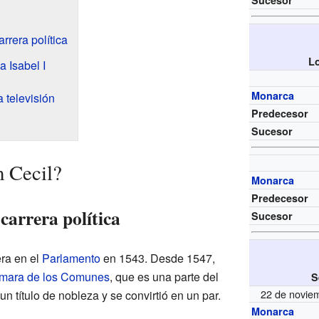
Sucesor
rrera política
Lo
a Isabel I
Monarca
a televisión
Predecesor
Sucesor
m Cecil?
Monarca
Predecesor
carrera política
Sucesor
ra en el
Parlamento
en 1543. Desde 1547,
mara de los Comunes
, que es una parte del
S
22 de noviem
n título de nobleza y se convirtió en un par.
Monarca