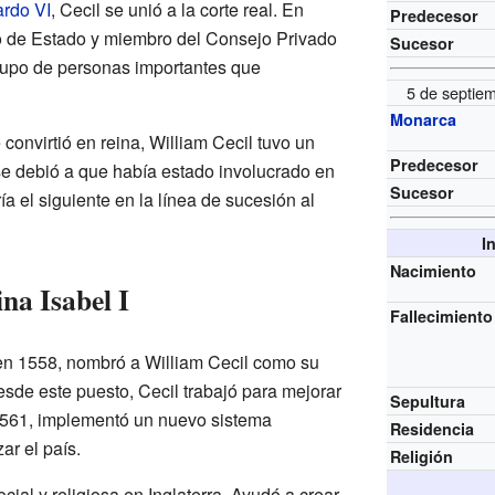
rdo VI
, Cecil se unió a la corte real. En
Predecesor
io de Estado y miembro del Consejo Privado
Sucesor
rupo de personas importantes que
5 de septiem
Monarca
 convirtió en reina, William Cecil tuvo un
Predecesor
e debió a que había estado involucrado en
Sucesor
a el siguiente en la línea de sucesión al
I
Nacimiento
ina Isabel I
Fallecimiento
 en 1558, nombró a William Cecil como su
esde este puesto, Cecil trabajó para mejorar
Sepultura
 1561, implementó un nuevo sistema
Residencia
ar el país.
Religión
cial y religiosa en Inglaterra. Ayudó a crear