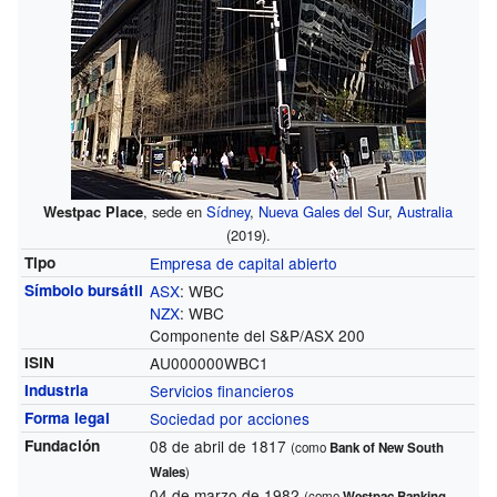
Westpac Place
, sede en
Sídney
,
Nueva Gales del Sur
,
Australia
(2019).
Tipo
Empresa de capital abierto
Símbolo bursátil
ASX
:
WBC
NZX
:
WBC
Componente del S&P/ASX 200
ISIN
AU000000WBC1
Industria
Servicios financieros
Forma legal
Sociedad por acciones
Fundación
08 de abril de 1817
(como
Bank of New South
Wales
)
04 de marzo de 1982
(como
Westpac Banking