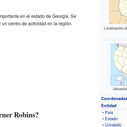
mportante en el estado de Georgia. Se
r un centro de actividad en la región.
Localización 
Ubicació
Coordenada
Entidad
rner Robins?
•
País
•
Estado
•
Condado