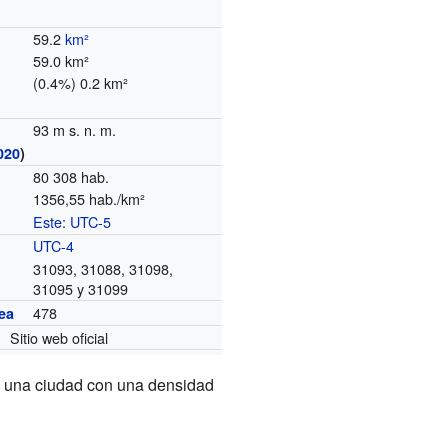
59.2
km²
59.0 km²
(0.4%) 0.2 km²
93 m s. n. m.
020
)
80 308 hab.
1356,55 hab./km²
Este
:
UTC-5
o
UTC-4
31093, 31088, 31098,
31095 y 31099
478
ea
Sitio web oficial
es una ciudad con una densidad