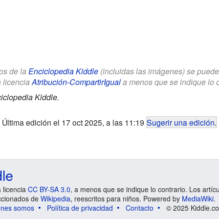
los de la
Enciclopedia Kiddle
(incluidas las imágenes) se puede u
a licencia
Atribución-CompartirIgual
a menos que se indique lo con
iclopedia Kiddle.
Última edición el 17 oct 2025, a las 11:19
Sugerir una edición
.
dle
a licencia
CC BY-SA 3.0
, a menos que se indique lo contrario. Los artíc
ccionados de
Wikipedia
, reescritos para niños. Powered by
MediaWiki
.
énes somos
Política de privacidad
Contacto
© 2025 Kiddle.co