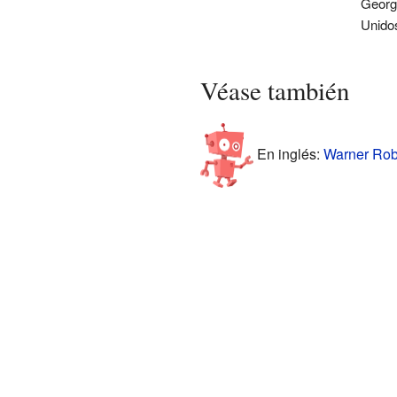
Georg
Unido
Véase también
En inglés:
Warner Robi