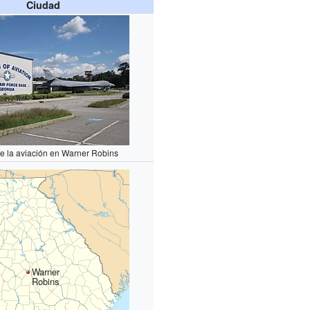
Ciudad
e la aviación en Warner Robins
Warner
Robins