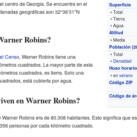
el centro de Georgia. Se encuentra en el
Superficie
rdenadas geográficas son 32°36′31″N
• Total
• Tierra
• Agua
Altitud
Warner Robins?
• Media
Población
(
2
• Total
del Censo
, Warner Robins tiene una
•
Densidad
ilómetros cuadrados. La mayor parte de esta
Huso horari
ómetros cuadrados, es tierra. Solo una
• en
verano
uadrados, está cubierta por agua.
Código ZIP
Código de ár
viven en Warner Robins?
e Warner Robins era de 80.308 habitantes. Esto significa que 
1356 personas por cada kilómetro cuadrado.