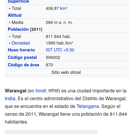
Superficie
• Total
406,87
km²
Altitud
• Media
266 m s. n. m.
Población
(2011)
• Total
811 844 hab.
•
Densidad
1995 hab./km²
IST
UTC +5:30
Huso horario
506002
Código postal
870
Código de área
Sitio web oficial
Warangal
(en
hindi
: वरंगल) es una ciudad importante en la
India
. Es el centro administrativo del Distrito de Warangal,
que se encuentra en el estado de
Telangana
. Según el
censo de 2011, Warangal tiene una población de 811.844
habitantes.