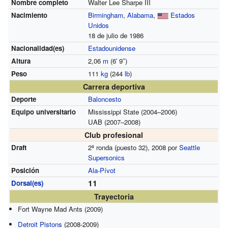
Nombre completo
Walter Lee Sharpe III
Nacimiento
Birmingham
,
Alabama
,
Estados
Unidos
18 de julio de 1986
Nacionalidad(es)
Estadounidense
Altura
2,06
m
(6
′
9
″
)
Peso
111
kg
(244
lb
)
Carrera deportiva
Deporte
Baloncesto
Equipo universitario
Mississippi State (2004–2006)
UAB (2007–2008)
Club profesional
Draft
2ª ronda (puesto 32), 2008 por
Seattle
Supersonics
Posición
Ala-Pívot
11
Dorsal(es)
Trayectoria
Fort Wayne Mad Ants (2009)
Detroit Pistons
(2008-2009)