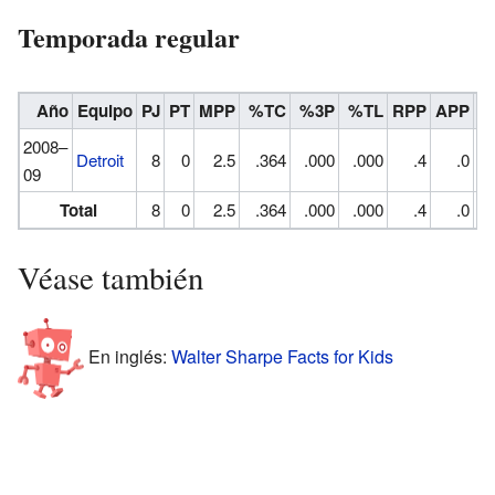
Temporada regular
Año
Equipo
PJ
PT
MPP
%TC
%3P
%TL
RPP
APP
R
2008–
Detroit
8
0
2.5
.364
.000
.000
.4
.0
09
Total
8
0
2.5
.364
.000
.000
.4
.0
Véase también
En inglés:
Walter Sharpe Facts for Kids