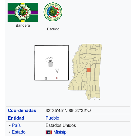
Bandera
Escudo
32°35′45″N
89°27′32″O
Coordenadas
Pueblo
Entidad
•
País
Estados Unidos
•
Estado
Misisipi