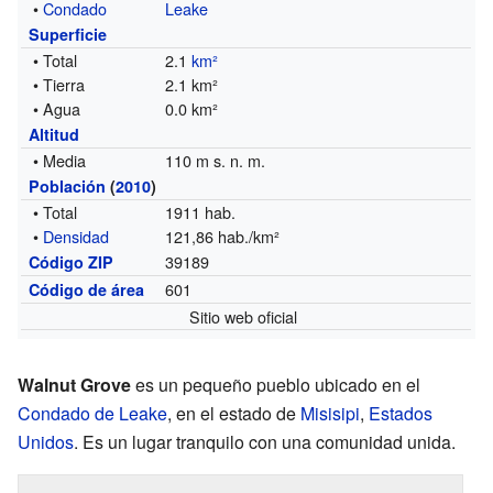
•
Condado
Leake
Superficie
• Total
2.1
km²
• Tierra
2.1 km²
• Agua
0.0 km²
Altitud
• Media
110 m s. n. m.
Población
(
2010
)
• Total
1911 hab.
•
Densidad
121,86 hab./km²
39189
Código ZIP
601
Código de área
Sitio web oficial
Walnut Grove
es un pequeño pueblo ubicado en el
Condado de Leake
, en el estado de
Misisipi
,
Estados
Unidos
. Es un lugar tranquilo con una comunidad unida.