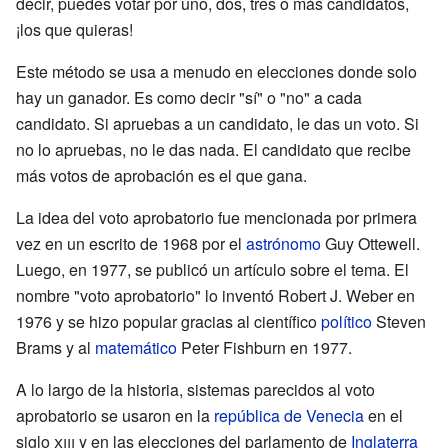
decir, puedes votar por uno, dos, tres o más candidatos,
¡los que quieras!
Este método se usa a menudo en elecciones donde solo
hay un ganador. Es como decir "sí" o "no" a cada
candidato. Si apruebas a un candidato, le das un voto. Si
no lo apruebas, no le das nada. El candidato que recibe
más votos de aprobación es el que gana.
La idea del voto aprobatorio fue mencionada por primera
vez en un escrito de 1968 por el
astrónomo
Guy Ottewell.
Luego, en 1977, se publicó un artículo sobre el tema. El
nombre "voto aprobatorio" lo inventó Robert J. Weber en
1976 y se hizo popular gracias al científico
político
Steven
Brams y al
matemático
Peter Fishburn en 1977.
A lo largo de la historia, sistemas parecidos al voto
aprobatorio se usaron en la
república de Venecia
en el
siglo
xiii
y en las elecciones del parlamento de
Inglaterra