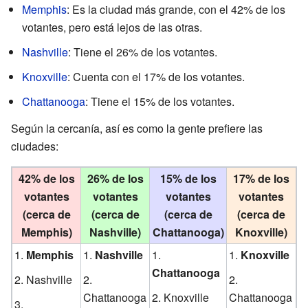
Memphis
: Es la ciudad más grande, con el 42% de los
votantes, pero está lejos de las otras.
Nashville
: Tiene el 26% de los votantes.
Knoxville
: Cuenta con el 17% de los votantes.
Chattanooga
: Tiene el 15% de los votantes.
Según la cercanía, así es como la gente prefiere las
ciudades:
42% de los
26% de los
15% de los
17% de los
votantes
votantes
votantes
votantes
(cerca de
(cerca de
(cerca de
(cerca de
Memphis)
Nashville)
Chattanooga)
Knoxville)
Memphis
Nashville
Knoxville
Chattanooga
Nashville
Chattanooga
Knoxville
Chattanooga