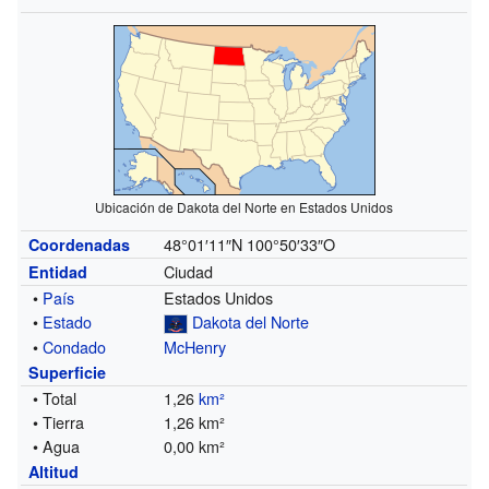
Ubicación de Dakota del Norte en Estados Unidos
48°01′11″N
100°50′33″O
Coordenadas
Ciudad
Entidad
•
País
Estados Unidos
•
Estado
Dakota del Norte
•
Condado
McHenry
Superficie
• Total
1,26
km²
• Tierra
1,26 km²
• Agua
0,00 km²
Altitud