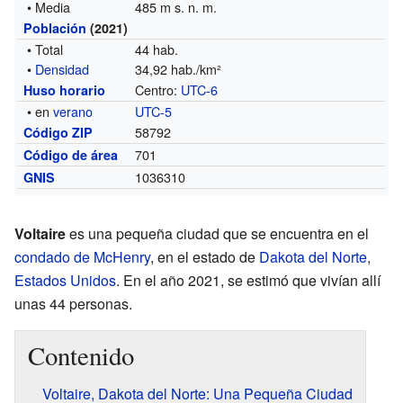
• Media
485 m s. n. m.
Población
(2021)
• Total
44 hab.
•
Densidad
34,92 hab./km²
Centro:
UTC-6
Huso horario
• en
verano
UTC-5
58792
Código ZIP
701
Código de área
1036310
GNIS
Voltaire
es una pequeña ciudad que se encuentra en el
condado de McHenry
, en el estado de
Dakota del Norte
,
Estados Unidos
. En el año 2021, se estimó que vivían allí
unas 44 personas.
Contenido
Voltaire, Dakota del Norte: Una Pequeña Ciudad