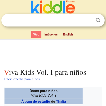
Web
Imágenes
English
Viva Kids Vol. I para niños
Enciclopedia para niños
Datos para niños
Viva Kids Vol. 1
Álbum de estudio
de
Thalía