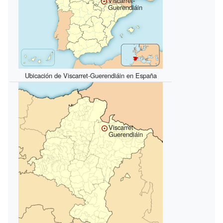
Viscarret-
Guerendiáin
Ubicación de Viscarret-Guerendiáin en España
Viscarret-
Guerendiáin