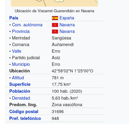
Ubicación de Viscarret-Guerendiáin en Navarra
España
País
•
Com. autónoma
Navarra
•
Provincia
Navarra
• Merindad
Sangüesa
• Comarca
Auñamendi
•
Valle
Erro
• Partido judicial
Aoiz
•
Municipio
Erro
Ubicación
42°58′02″N
1°25′00″O
•
Altitud
781 m
17,75 km²
Superficie
100 hab.
Población
(2020)
•
Densidad
5,63 hab./km²
Zona vascófona
Predom. ling.
31696
Código postal
948
Pref. telefónico