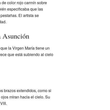
a de color rojo carmín sobre
bién especificaba que las
pestañas. El artista se
dad.
a Asunción
 que la Virgen María tiene un
rece que está subiendo al cielo
los brazos extendidos, como si
ojos miran hacia el cielo. Su
VIII.