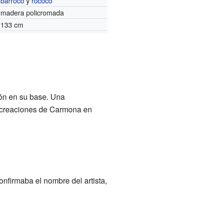
barroco
y
rococó
madera policromada
133 cm
ión en su base. Una
s creaciones de Carmona en
onfirmaba el nombre del artista,