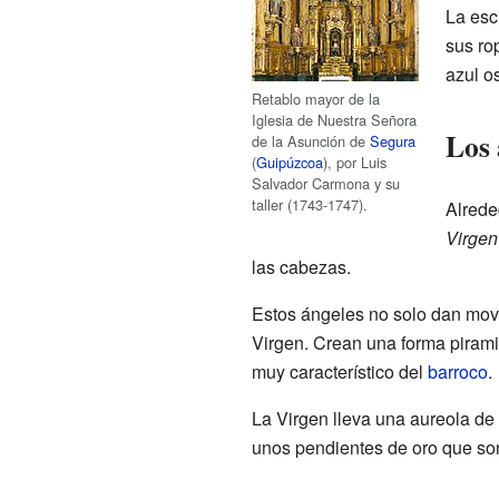
La esc
sus ro
azul o
Retablo mayor de la
Iglesia de Nuestra Señora
Los 
de la Asunción de
Segura
(
Guipúzcoa
), por Luis
Salvador Carmona y su
taller (1743-1747).
Alrede
Virgen
las cabezas.
Estos ángeles no solo dan movi
Virgen. Crean una forma piramid
muy característico del
barroco
.
La Virgen lleva una aureola de
unos pendientes de oro que son 