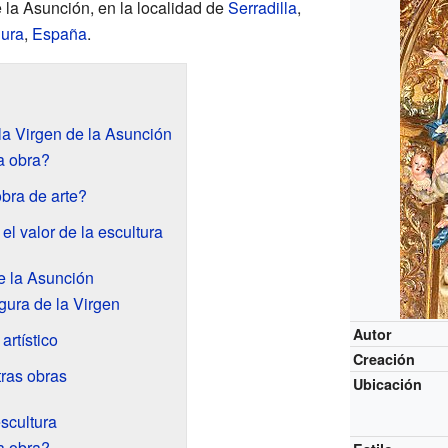
 la Asunción, en la localidad de
Serradilla
,
ura
,
España
.
 la Virgen de la Asunción
a obra?
bra de arte?
 el valor de la escultura
e la Asunción
igura de la Virgen
Autor
artístico
Creación
ras obras
Ubicación
scultura
a obra?