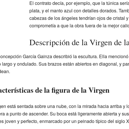
El contrato decía, por ejemplo, que la túnica serí
plata, y el manto azul con detalles dorados. Tam
cabezas de los ángeles tendrían ojos de cristal y 
comprometía a que la obra fuera de la mejor cali
Descripción de la Virgen de l
Concepción García Gainza describió la escultura. Ella mencionó
 largo y ondulado. Sus brazos están abiertos en diagonal, y pa
dean.
cterísticas de la figura de la Virgen
gen está sentada sobre una nube, con la mirada hacia arriba y 
era a punto de ascender. Su boca está ligeramente abierta y sus 
 es joven y perfecto, enmarcado por un peinado típico del siglo X