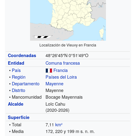
Localización de Vieuvy en Francia
48°26′45″N
0°51′49″O
Coordenadas
Comuna francesa
Entidad
•
País
Francia
•
Región
Países del Loira
•
Departamento
Mayenne
•
Distrito
Mayenne
• Mancomunidad
Bocage Mayennais
Loïc Cahu
Alcalde
(2020-2026)
Superficie
• Total
7,11
km²
• Media
172, 220 y 199 m s. n. m.