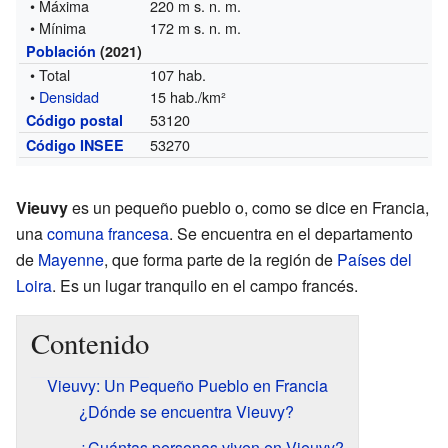
• Máxima
220 m s. n. m.
• Mínima
172 m s. n. m.
Población
(2021)
• Total
107 hab.
•
Densidad
15 hab./km²
53120
Código postal
53270
Código INSEE
Vieuvy
es un pequeño pueblo o, como se dice en Francia,
una
comuna francesa
. Se encuentra en el departamento
de
Mayenne
, que forma parte de la región de
Países del
Loira
. Es un lugar tranquilo en el campo francés.
Contenido
Vieuvy: Un Pequeño Pueblo en Francia
¿Dónde se encuentra Vieuvy?
¿Cuántas personas viven en Vieuvy?