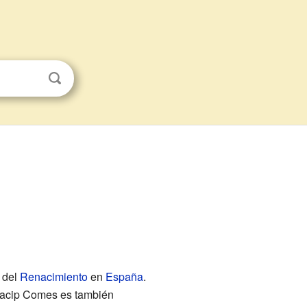
r del
Renacimiento
en
España
.
 Macip Comes es también