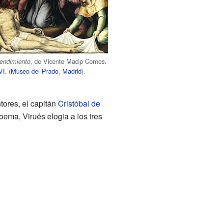
, de Vicente Macip Comes.
endimiento
VI
. (
Museo del Prado
,
Madrid
).
ores, el capitán
Cristóbal de
ma, Virués elogia a los tres