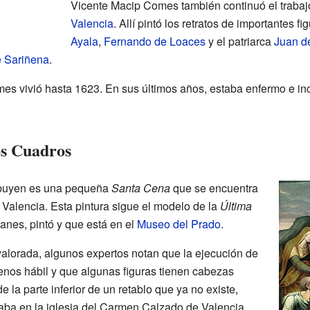
Vicente Macip Comes también continuó el trabaj
Valencia
. Allí pintó los retratos de importantes 
Ayala
,
Fernando de Loaces
y el patriarca
Juan d
 Sariñena
.
s vivió hasta 1623. En sus últimos años, estaba enfermo e inc
s Cuadros
ribuyen es una pequeña
Santa Cena
que se encuentra
 Valencia. Esta pintura sigue el modelo de la
Última
nes, pintó y que está en el
Museo del Prado
.
alorada, algunos expertos notan que la ejecución de
nos hábil y que algunas figuras tienen cabezas
 la parte inferior de un retablo que ya no existe,
aba en la iglesia del Carmen Calzado de Valencia.