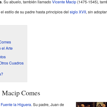
s
. Su abuelo, también llamado
Vicente Macip
(1475-1545), tambi
 estilo de su padre hasta principios del
siglo XVII
, sin adopta
 Comes
 el Arte
tos
Otros Cuadros
a?
e Macip Comes
n
Fuente la Higuera
. Su padre, Juan de