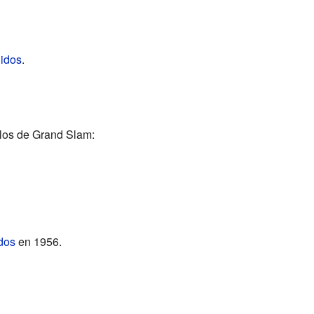
nidos
.
ulos de Grand Slam:
dos
en 1956.