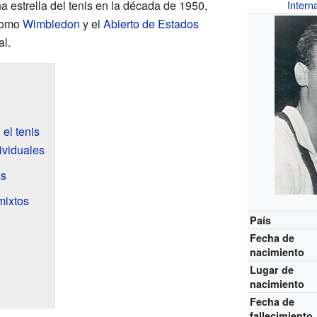
na estrella del tenis en la década de 1950,
Intern
como
Wimbledon
y el
Abierto de Estados
al.
el tenis
viduales
es
mixtos
País
Fecha de
nacimiento
Lugar de
nacimiento
Fecha de
fallecimiento