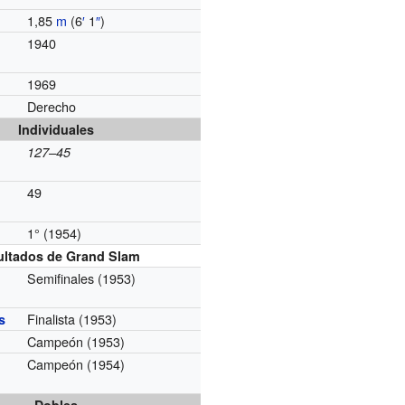
1,85
m
(6
′
1
″
)
1940
1969
Derecho
Individuales
127–45
49
1° (1954)
g
ultados de Grand Slam
Semifinales (1953)
Finalista (1953)
s
Campeón (1953)
Campeón (1954)