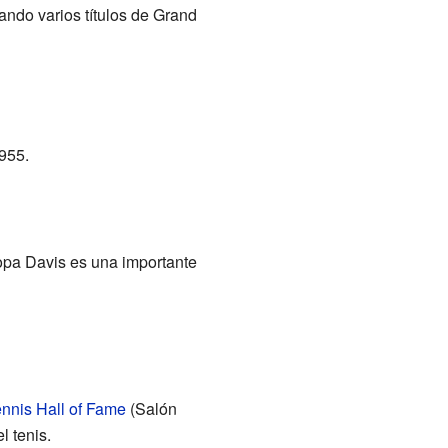
ndo varios títulos de Grand
955.
opa Davis es una importante
ennis Hall of Fame
(Salón
l tenis.