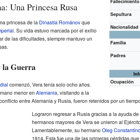
Fallecimiento
na: Una Princesa Rusa
Sepultura
ima princesa de la
Dinastía Románov
que
Nacionalidad
perial
. Su vida estuvo marcada por el exilio
ar de las dificultades, siempre mantuvo un
Familia
sas.
Padres
 la Guerra
In
Ocupación
dial
comenzó, Vera tenía solo ocho años.
ermano menor en
Alemania
, visitando a la
conflicto entre Alemania y Rusia, fueron retenidos por un tiempo
Lograron regresar a Rusia gracias a la ayuda de
hermanos mayores de Vera se unieron al Ejército
Lamentablemente, su hermano
Oleg Constantín
1914. Esta fue una de las primeras pérdidas que s