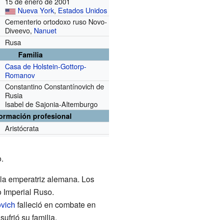
15 de enero de 2001
Nueva York
,
Estados Unidos
Cementerio ortodoxo ruso Novo-
Diveevo,
Nanuet
Rusa
Familia
Casa de Holstein-Gottorp-
Romanov
Constantino Constantínovich de
Rusia
Isabel de Sajonia-Altemburgo
formación profesional
Aristócrata
.
 la emperatriz alemana. Los
 Imperial Ruso.
ovich
falleció en combate en
ufrió su familia.