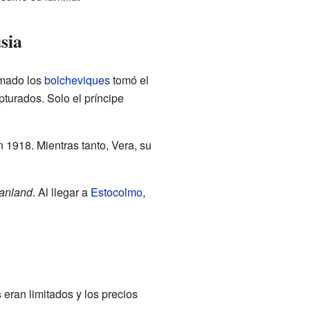
sia
lamado los
bolcheviques
tomó el
turados. Solo el príncipe
 1918. Mientras tanto, Vera, su
anland
. Al llegar a
Estocolmo
,
eran limitados y los precios