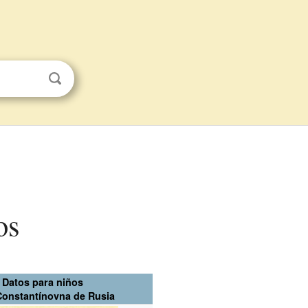
os
Datos para niños
Constantínovna de Rusia