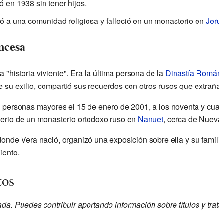
ó en 1938 sin tener hijos.
ó a una comunidad religiosa y falleció en un monasterio en
Jer
ncesa
 "historia viviente". Era la última persona de la
Dinastía Romá
te su exilio, compartió sus recuerdos con otros rusos que extrañ
a personas mayores el 15 de enero de 2001, a los noventa y cua
erio de un monasterio ortodoxo ruso en
Nanuet
, cerca de Nuev
donde Vera nació, organizó una exposición sobre ella y su fami
iento.
tos
ada. Puedes contribuir aportando información sobre títulos y tr