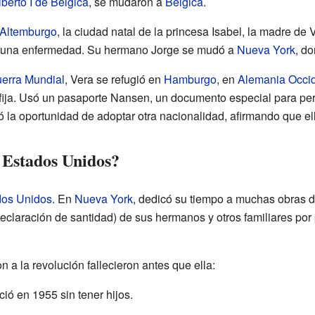
lberto I de Bélgica
, se mudaron a
Bélgica
.
Altemburgo
, la ciudad natal de la princesa Isabel, la madre de V
 una enfermedad. Su hermano Jorge se mudó a
Nueva York
, do
erra Mundial
, Vera se refugió en
Hamburgo
, en
Alemania Occid
fija. Usó un pasaporte Nansen, un documento especial para per
ó la oportunidad de adoptar otra nacionalidad, afirmando que ell
 Estados Unidos?
dos Unidos
. En
Nueva York
, dedicó su tiempo a muchas obras d
eclaración de santidad) de sus hermanos y otros familiares por 
a la revolución fallecieron antes que ella:
ció en 1955 sin tener hijos.