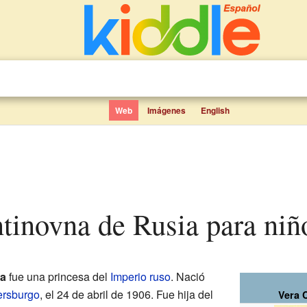
Web
Imágenes
English
ntinovna de Rusia para niñ
ia
fue una princesa del
Imperio ruso
. Nació
ersburgo
, el 24 de abril de 1906. Fue hija del
Vera 