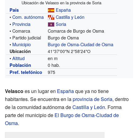
Ubicación de Velasco en la provincia de Soria
España
País
•
Com. autónoma
Castilla y León
•
Provincia
Soria
• Comarca
Comarca de Burgo de Osma
• Partido judicial
Burgo de Osma
•
Municipio
Burgo de Osma-Ciudad de Osma
Ubicación
41°37′00″N
2°58′24″O
•
Altitud
en m
0 hab.
Población
975
Pref. telefónico
Velasco
es un lugar en
España
que ya no tiene
habitantes. Se encuentra en la
provincia de Soria
, dentro
de la comunidad autónoma de
Castilla y León
. Forma
parte del municipio de
El Burgo de Osma-Ciudad de
Osma
.