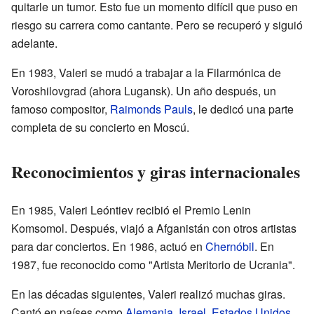
quitarle un tumor. Esto fue un momento difícil que puso en
riesgo su carrera como cantante. Pero se recuperó y siguió
adelante.
En 1983, Valeri se mudó a trabajar a la Filarmónica de
Voroshilovgrad (ahora Lugansk). Un año después, un
famoso compositor,
Raimonds Pauls
, le dedicó una parte
completa de su concierto en Moscú.
Reconocimientos y giras internacionales
En 1985, Valeri Leóntiev recibió el Premio Lenin
Komsomol. Después, viajó a Afganistán con otros artistas
para dar conciertos. En 1986, actuó en
Chernóbil
. En
1987, fue reconocido como "Artista Meritorio de Ucrania".
En las décadas siguientes, Valeri realizó muchas giras.
Cantó en países como
Alemania
,
Israel
,
Estados Unidos
,