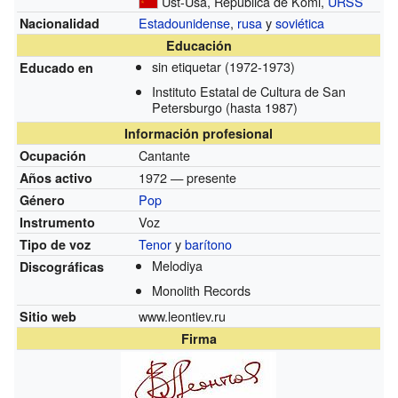
Ust-Usa, República de Komi,
URSS
Estadounidense
,
rusa
y
soviética
Nacionalidad
Educación
sin etiquetar
(1972-1973)
Educado en
Instituto Estatal de Cultura de San
Petersburgo
(hasta 1987)
Información profesional
Cantante
Ocupación
1972 — presente
Años activo
Pop
Género
Voz
Instrumento
Tenor
y
barítono
Tipo de voz
Melodiya
Discográficas
Monolith Records
www.leontiev.ru
Sitio web
Firma