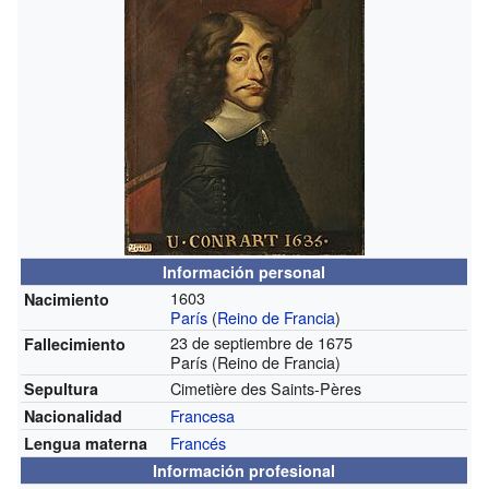
Información personal
1603
Nacimiento
París
(
Reino de Francia
)
23 de septiembre de 1675
Fallecimiento
París (Reino de Francia)
Cimetière des Saints-Pères
Sepultura
Francesa
Nacionalidad
Francés
Lengua materna
Información profesional