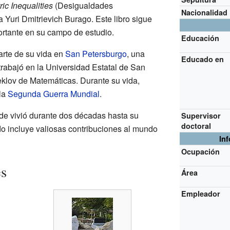
ic Inequalities
(Desigualdades
Nacionalidad
a Yuri Dmitrievich Burago. Este libro sigue
rtante en su campo de estudio.
Educación
parte de su vida en
San Petersburgo
, una
Educado en
 trabajó en la Universidad Estatal de San
teklov de Matemáticas. Durante su vida,
 la
Segunda Guerra Mundial
.
de vivió durante dos décadas hasta su
Supervisor
doctoral
do incluye valiosas contribuciones al mundo
In
Ocupación
es
Área
Empleador