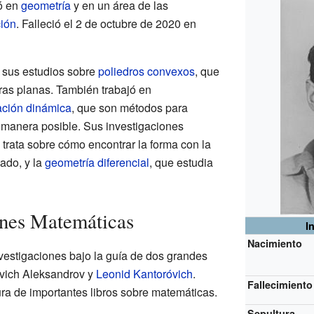
zó en
geometría
y en un área de las
ción
. Falleció el 2 de octubre de 2020 en
r sus estudios sobre
poliedros convexos
, que
ras planas. También trabajó en
ción dinámica
, que son métodos para
 manera posible. Sus investigaciones
e trata sobre cómo encontrar la forma con la
ado, y la
geometría diferencial
, que estudia
ones Matemáticas
I
Nacimiento
vestigaciones bajo la guía de dos grandes
vich Aleksandrov y
Leonid Kantoróvich
.
Fallecimiento
ura de importantes libros sobre matemáticas.
Sepultura