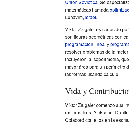
Unión Soviética
. Se especiali
matemáticas llamada
optimiza
Lehavim,
Israel
.
Víktor Zalgaler es conocido po
son figuras geométricas con ca
programación lineal
y
programa
resolver problemas de la mejor
incluyeron la isoperimetría, qu
mayor área para un perímetro d
las formas usando cálculo.
Vida y Contribuci
Víktor Zalgaler comenzó sus in
matemáticos: Aleksandr Danilo
Colaboró con ellos en la escrit