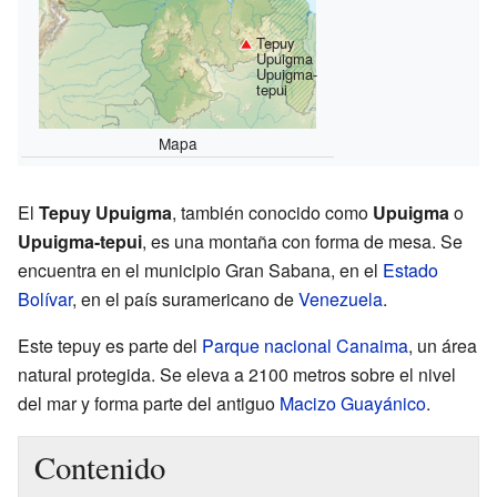
Tepuy
Upuigma
Upuigma-
tepui
Mapa
El
Tepuy Upuigma
, también conocido como
Upuigma
o
Upuigma-tepui
, es una montaña con forma de mesa. Se
encuentra en el municipio Gran Sabana, en el
Estado
Bolívar
, en el país suramericano de
Venezuela
.
Este tepuy es parte del
Parque nacional Canaima
, un área
natural protegida. Se eleva a 2100 metros sobre el nivel
del mar y forma parte del antiguo
Macizo Guayánico
.
Contenido