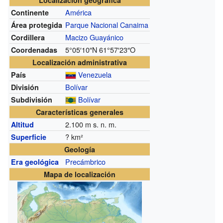
América
Continente
Parque Nacional Canaima
Área protegida
Macizo Guayánico
Cordillera
5°05′10″N
61°57′23″O
Coordenadas
Localización administrativa
Venezuela
País
Bolívar
División
Bolívar
Subdivisión
Características generales
2.100
m s. n. m.
Altitud
? km²
Superficie
Geología
Precámbrico
Era geológica
Mapa de localización