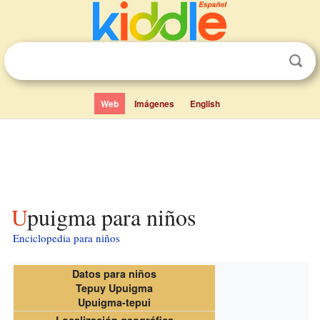
Web
Imágenes
English
Upuigma para niños
Enciclopedia para niños
Datos para niños
Tepuy Upuigma
Upuigma-tepui
Localización geográfica