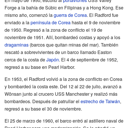
En mayo de 1950, escoltó al
portaviones
USS Valley
Forge a la bahía de Súbic en Filipinas y a Hong Kong. Ese
mismo año, comenzó la
guerra de Corea
. El Radford fue
enviado a la
península de Corea
hasta el 9 de noviembre
de 1950. Regresó a la zona de conflicto el 19 de
noviembre de 1951. Allí, bombardeó costas y apoyó a los
dragaminas
(barcos que quitan minas del mar). También
rescató a sobrevivientes de un barco llamado Easton
cerca de la costa de
Japón
. El 4 de septiembre de 1952,
regresó a su base en Pearl Harbor.
En 1953, el Radford volvió a la zona de conflicto en Corea
y bombardeó la costa este. Del 12 al 22 de julio, avanzó a
Wŏnsan junto al crucero USS Manchester y realizó más
bombardeos. Después de patrullar el
estrecho de Taiwán
,
regresó a su base el 30 de noviembre.
El 25 de marzo de 1960, el barco entró al astillero naval de