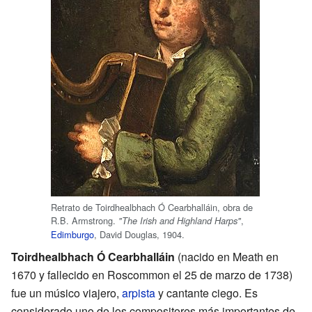
Retrato de Toirdhealbhach Ó Cearbhalláin, obra de
R.B. Armstrong.
,
"The Irish and Highland Harps"
Edimburgo
, David Douglas, 1904.
Toirdhealbhach Ó Cearbhalláin
(nacido en Meath en
1670 y fallecido en Roscommon el 25 de marzo de 1738)
fue un músico viajero,
arpista
y cantante ciego. Es
considerado uno de los compositores más importantes de