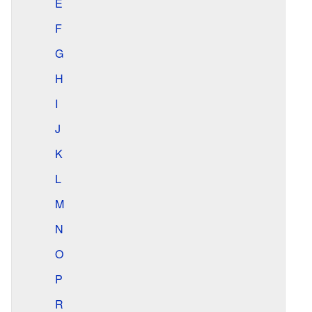
E
F
G
H
I
J
K
L
M
N
O
P
R