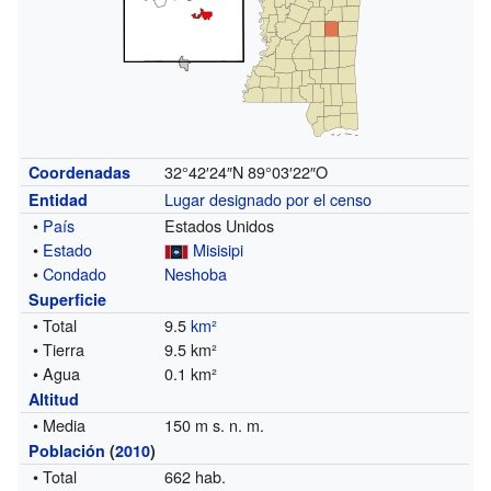
32°42′24″N
89°03′22″O
Coordenadas
Lugar designado por el censo
Entidad
•
País
Estados Unidos
•
Estado
Misisipi
•
Condado
Neshoba
Superficie
• Total
9.5
km²
• Tierra
9.5 km²
• Agua
0.1 km²
Altitud
• Media
150 m s. n. m.
Población
(
2010
)
• Total
662 hab.