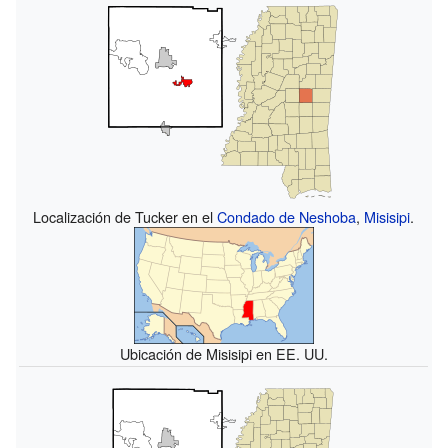
Localización de Tucker en el
Condado de Neshoba
,
Misisipi
.
Ubicación de Misisipi en EE. UU.