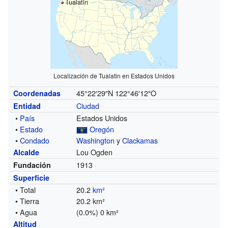
Tualatin
Localización de Tualatin en Estados Unidos
45°22′29″N
122°46′12″O
Coordenadas
Ciudad
Entidad
•
País
Estados Unidos
•
Estado
Oregón
•
Condado
Washington
y
Clackamas
Lou Ogden
Alcalde
1913
Fundación
Superficie
• Total
20.2
km²
• Tierra
20.2 km²
• Agua
(0.0%) 0 km²
Altitud