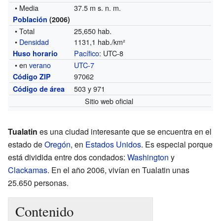
• Media
37.5 m s. n. m.
Población
(2006)
• Total
25,650 hab.
•
Densidad
1131,1 hab./km²
Pacífico
: UTC-8
Huso horario
• en
verano
UTC-7
97062
Código ZIP
503 y 971
Código de área
Sitio web oficial
Tualatin
es una ciudad interesante que se encuentra en el
estado de
Oregón
, en
Estados Unidos
. Es especial porque
está dividida entre dos condados:
Washington
y
Clackamas
. En el año 2006, vivían en Tualatin unas
25.650 personas.
Contenido