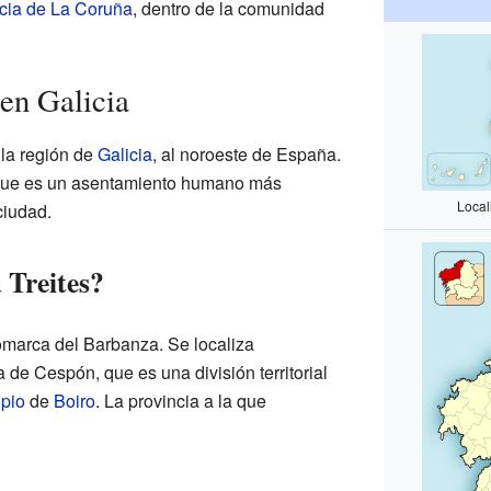
cia de La Coruña
, dentro de la comunidad
 en Galicia
 la región de
Galicia
, al noroeste de España.
a que es un asentamiento humano más
Local
ciudad.
 Treites?
omarca del Barbanza. Se localiza
 de Cespón, que es una división territorial
pio
de
Boiro
. La provincia a la que