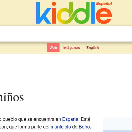
Web
Imágenes
English
 niños
 pueblo que se encuentra en
España
. Está
pón, que forma parte del
municipio
de
Boiro
.