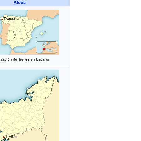
Aldea
Treites
ización de Treites en España
Treites