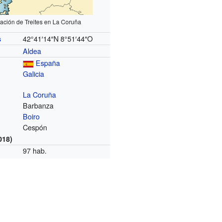
zación de Treites en La Coruña
42°41′14″N
8°51′44″O
s
Aldea
España
Galicia
La Coruña
Barbanza
Boiro
Cespón
018)
97 hab.