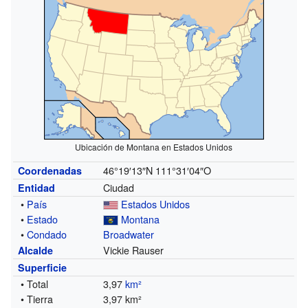
Ubicación de Montana en Estados Unidos
46°19′13″N
111°31′04″O
Coordenadas
Ciudad
Entidad
•
País
Estados Unidos
•
Estado
Montana
•
Condado
Broadwater
Vickie Rauser
Alcalde
Superficie
• Total
3,97
km²
• Tierra
3,97 km²