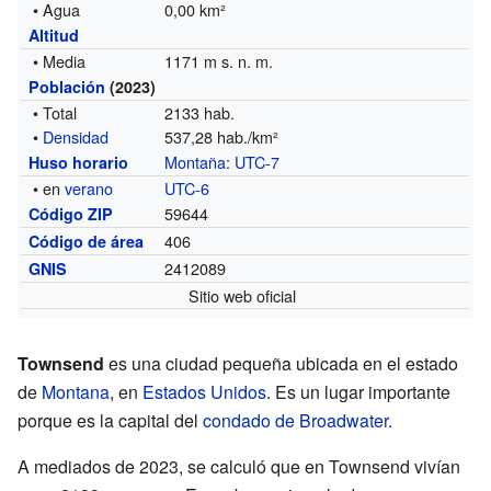
• Agua
0,00 km²
Altitud
• Media
1171 m s. n. m.
Población
(2023)
• Total
2133 hab.
•
Densidad
537,28 hab./km²
Montaña
:
UTC-7
Huso horario
• en
verano
UTC-6
59644
Código ZIP
406
Código de área
2412089
GNIS
Sitio web oficial
Townsend
es una ciudad pequeña ubicada en el estado
de
Montana
, en
Estados Unidos
. Es un lugar importante
porque es la capital del
condado de Broadwater
.
A mediados de 2023, se calculó que en Townsend vivían