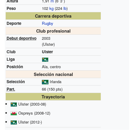
Altura
1,91
m
(6
′
3
″
)
Peso
102
kg
(224
lb
)
Carrera deportiva
Deporte
Rugby
Club profesional
Debut deportivo
2003
(Ulster)
Club
Ulster
Liga
Posición
Ala, centro
Selección nacional
Selección
Irlanda
Part.
66 (150 pts)
Trayectoria
Ulster (2003-08)
Ospreys (2008-12)
Ulster (2012-)