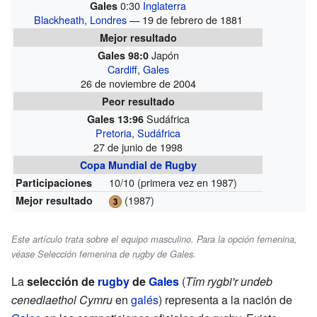
0:30
Inglaterra
Gales
Blackheath
,
Londres
— 19 de febrero de 1881
Mejor resultado
Japón
Gales
98:0
Cardiff
,
Gales
26 de noviembre de 2004
Peor resultado
Sudáfrica
Gales
13:96
Pretoria
,
Sudáfrica
27 de junio de 1998
Copa Mundial de Rugby
10/10
(primera vez en 1987)
Participaciones
(1987)
Mejor resultado
Este artículo trata sobre el equipo masculino. Para la opción femenina,
véase Selección femenina de rugby de Gales.
La
selección de
rugby
de
Gales
(
Tîm rygbi'r undeb
cenedlaethol Cymru
en
galés
) representa a la nación de