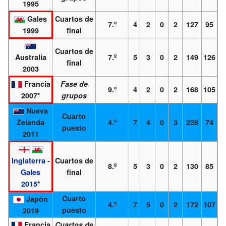
1995
Gales
Cuartos de
7.º
4
2
0
2
127
95
1999
final
Cuartos de
Australia
7.º
5
3
0
2
149
126
final
2003
Francia
Fase de
9.º
4
2
0
2
168
105
2007*
grupos
Nueva
Cuarto
Zelanda
4.º
7
4
0
3
228
74
puesto
2011
Inglaterra -
Cuartos de
8.º
5
3
0
2
130
85
Gales
final
2015
*
Cuarto
Japón
4.º
7
5
0
2
172
107
puesto
2019
Francia
Cuartos de