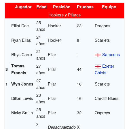
Jugador
Edad
Posición
Pruebas
Equipo
Hookers y Pilares
25
Elliot Dee
Hooker
23
Dragons
años
24
Ryan Elias
Hooker
8
Scarlets
años
21
Rhys Carré
Pilar
1
Saracens
años
Tomas
27
Exeter
Pilar
44
3
años
Chiefs
Francis
27
Pilar
16
Scarlets
1
Wyn Jones
años
23
Dillon Lewis
Pilar
16
Cardiff Blues
años
25
Nicky Smith
Pilar
32
Ospreys
años
x
X
Desactualizado