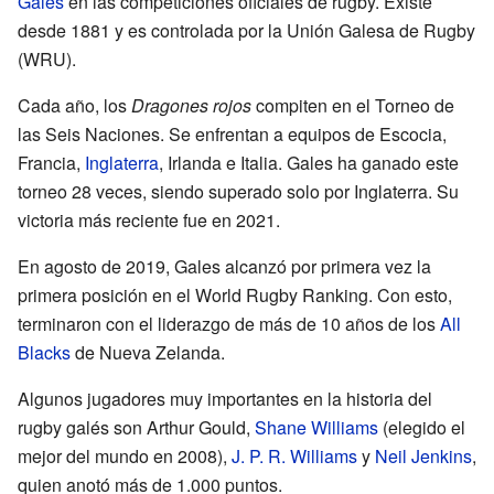
Gales
en las competiciones oficiales de rugby. Existe
desde 1881 y es controlada por la Unión Galesa de Rugby
(WRU).
Cada año, los
Dragones rojos
compiten en el Torneo de
las Seis Naciones. Se enfrentan a equipos de Escocia,
Francia,
Inglaterra
, Irlanda e Italia. Gales ha ganado este
torneo 28 veces, siendo superado solo por Inglaterra. Su
victoria más reciente fue en 2021.
En agosto de 2019, Gales alcanzó por primera vez la
primera posición en el World Rugby Ranking. Con esto,
terminaron con el liderazgo de más de 10 años de los
All
Blacks
de Nueva Zelanda.
Algunos jugadores muy importantes en la historia del
rugby galés son Arthur Gould,
Shane Williams
(elegido el
mejor del mundo en 2008),
J. P. R. Williams
y
Neil Jenkins
,
quien anotó más de 1.000 puntos.