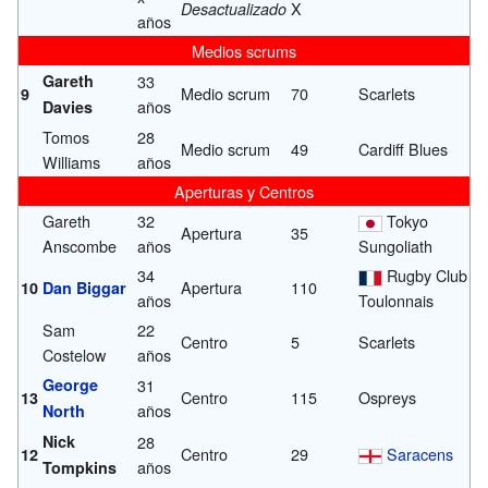
X
Desactualizado
años
Medios scrums
Gareth
33
Medio scrum
70
Scarlets
9
años
Davies
Tomos
28
Medio scrum
49
Cardiff Blues
Williams
años
Aperturas y Centros
Gareth
32
Tokyo
Apertura
35
Anscombe
años
Sungoliath
34
Rugby Club
Apertura
110
10
Dan Biggar
años
Toulonnais
Sam
22
Centro
5
Scarlets
Costelow
años
George
31
Centro
115
Ospreys
13
años
North
Nick
28
Centro
29
Saracens
12
años
Tompkins