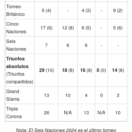
Torneo
5 (4)
-
4 (3)
-
9 (2)
Británico
Cinco
17 (6)
12 (8)
6 (5)
-
5 (6)
1
Naciones
Seis
7
6
6
-
-
Naciones
Triunfos
absolutos
29
(10)
18
(8)
16
(8)
0
(0)
14
(8)
(Triunfos
compartidos)
Grand
13
10
4
0
3
Slams
Triple
26
N/A
13
N/A
10
Corona
Nota:
El Seis Naciones 2024 es el último torneo