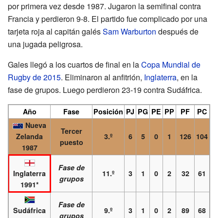
por primera vez desde 1987. Jugaron la semifinal contra
Francia y perdieron 9-8. El partido fue complicado por una
tarjeta roja al capitán galés
Sam Warburton
después de
una jugada peligrosa.
Gales llegó a los cuartos de final en la
Copa Mundial de
Rugby de 2015
. Eliminaron al anfitrión,
Inglaterra
, en la
fase de grupos. Luego perdieron 23-19 contra Sudáfrica.
Año
Fase
Posición
PJ
PG
PE
PP
PF
PC
Nueva
Tercer
Zelanda
3.º
6
5
0
1
126
104
puesto
1987
Fase de
Inglaterra
11.º
3
1
0
2
32
61
grupos
1991*
Fase de
Sudáfrica
9.º
3
1
0
2
89
68
grupos