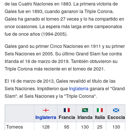
de las Cuatro Naciones en 1883. La primera victoria de
Gales fue en 1893, cuando ganaron la Triple Corona.
Gales ha ganado el torneo 27 veces y lo ha compartido en
once ocasiones. La espera más larga entre campeonatos
fue de once años (1994-2005).
Gales ganó su primer Cinco Naciones en 1911 y su primer
Seis Naciones en 2005. Su último Grand Slam fue contra
Irlanda el 16 de marzo de 2019. También obtuvieron su
Triple Corona más reciente en el torneo de 2021.
El 16 de marzo de 2013, Gales revalidó el título de las
Seis Naciones. Impidieron que
Inglaterra
ganara el "Grand
Slam", el Seis Naciones y la "Triple Corona".
Inglaterra
Francia
Irlanda
Italia
Escocia
G
Torneos
128
95
130
25
130