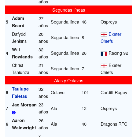
años
Segundas líneas
Adam
27
Segunda línea
48
Ospreys
5
años
Beard
Dafydd
20
Exeter
Segunda línea
8
Jenkins
años
Chiefs
Will
32
Segunda línea
26
Racing 92
4
años
Rowlands
Christ
21
Exeter
Segunda línea
7
Tshiunza
años
Chiefs
Alas y Octavos
Taulupe
32
Octavo
101
Cardiff Rugby
8
años
Faletau
23
Jac Morgan
7
Ala
12
Ospreys
años
Aaron
26
Ala
40
Dragons RFC
6
años
Wainwright
x