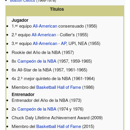
Boston Celtics
(1969-1978)
Títulos
Jugador
1.
equipo
All-American
consensuado (1956)
er
2.º equipo
All-American
- Collier's (1955)
3.
equipo
All-American
-
AP
, UPI, NEA (1955)
er
Rookie del Año de la NBA (1957)
8x
Campeón de la NBA
(1957, 1959-1965)
6x All-Star de la NBA (1957, 1961-1965)
4x 2.º mejor quinteto de la NBA (1961-1964)
Miembro del
Basketball Hall of Fame
(1986)
Entrenador
Entrenador del Año de la NBA (1973)
2x
Campeón de la NBA
(1974 y 1976)
Chuck Daly Lifetime Achievement Award (2009)
Miembro del
Basketball Hall of Fame
(2015)