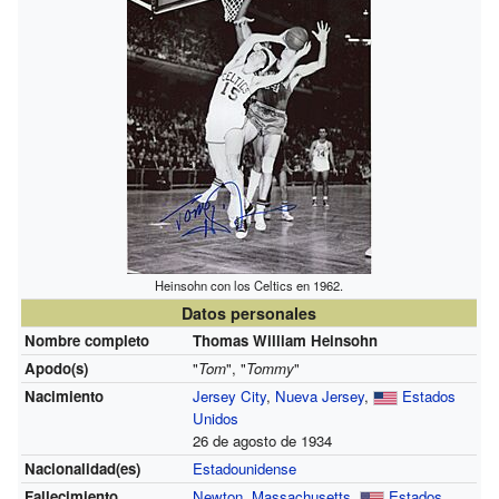
Heinsohn con los Celtics en 1962.
Datos personales
Nombre completo
Thomas William Heinsohn
Apodo(s)
"
Tom
", "
Tommy
"
Nacimiento
Jersey City
,
Nueva Jersey
,
Estados
Unidos
26 de agosto de 1934
Nacionalidad(es)
Estadounidense
Fallecimiento
Newton
,
Massachusetts
,
Estados