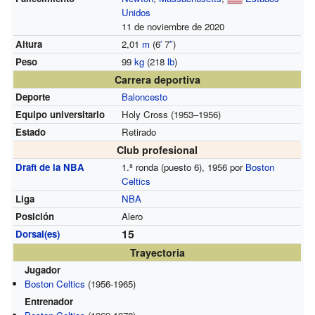
Unidos
11 de noviembre de 2020
Altura
2,01
m
(6
′
7
″
)
Peso
99
kg
(218
lb
)
Carrera deportiva
Deporte
Baloncesto
Equipo universitario
Holy Cross (1953–1956)
Estado
Retirado
Club profesional
Draft de la NBA
1.ª ronda (puesto 6), 1956 por
Boston
Celtics
Liga
NBA
Posición
Alero
15
Dorsal(es)
Trayectoria
Jugador
Boston Celtics
(1956-1965)
Entrenador