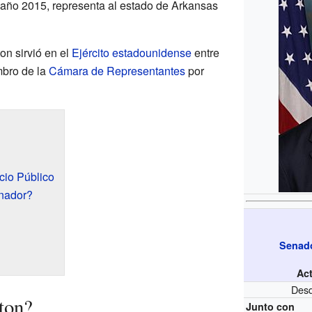
 año 2015, representa al estado de Arkansas
on sirvió en el
Ejército estadounidense
entre
mbro de la
Cámara de Representantes
por
cio Público
nador?
Senado
Ac
Desd
ton?
Junto con