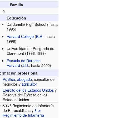
Familia
2
Educación
Dardanelle High School
(hasta
1995)
Harvard College
(
B.A.
; hasta
1998)
Universidad de Posgrado de
Claremont
(1998-1999)
Escuela de Derecho
Harvard
(
J.D.
; hasta 2002)
formación profesional
Político
,
abogado
, consultor de
negocios y
agricultor
Ejército de los Estados Unidos
y
Reserva del Ejército de los
Estados Unidos
506.º Regimiento de Infantería
r
de Paracaidistas y
3.er
Regimiento de Infantería