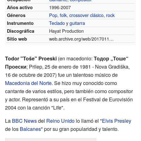
1996-2007
Años activo
Pop
,
folk
,
crossover clásico
,
rock
Géneros
Teclado
y
guitarra
Instrumento
Hayat Production
Discográfica
web.archive.org/web/20170117075413/
http:/
Sitio web
Todor "Toše" Proeski
(en macedonio:
Тодор „Тоше“
Проески
; Prilep, 25 de enero de 1981 - Nova Gradiška,
16 de octubre de 2007) fue un talentoso músico de
Macedonia del Norte
. Se hizo muy conocido como
cantante de varios estilos, pero también como compositor
y actor. Representó a su país en el Festival de Eurovisión
2004 con la canción "Life".
La
BBC News
del
Reino Unido
lo llamó el "
Elvis Presley
de los
Balcanes
" por su gran popularidad y talento.