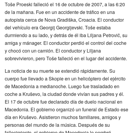
Toše Proeski falleció el 16 de octubre de 2007, a las 6:20
de la mañana. Fue en un accidente de tráfico en una
autopista cerca de Nova Gradiška, Croacia. El conductor
del vehículo era Georgij Georgijevski. Toše estaba
durmiendo a su lado, y detrás de él iba Liljana Petrovič, su
amiga y mánager. El conductor perdió el control del coche
y chocó con un camión. El conductor y Liljana
sobrevivieron, pero Toše falleció en el lugar del accidente.
La noticia de su muerte se extendió rápidamente. Su
cuerpo fue llevado a Skopie en un helicóptero del ejército
de Macedonia a medianoche. Luego fue trasladado en
coche a Kruševo, la ciudad donde vivían sus padres y él.
El 17 de octubre fue declarado día de duelo nacional en
Macedonia. El gobierno organizó un funeral de Estado ese
día en Kruševo. Asistieron muchos familiares, amigos y
personas del mundo de la música. Después de su
fallecimiento, el gobierno de Macedonia lo nombró