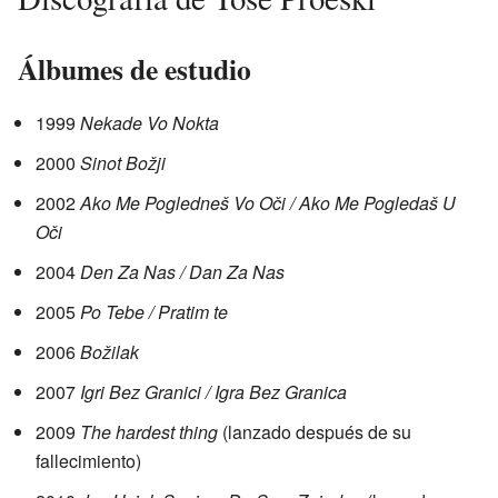
Álbumes de estudio
1999
Nekade Vo Nokta
2000
Sinot Božji
2002
Ako Me Pogledneš Vo Oči / Ako Me Pogledaš U
Oči
2004
Den Za Nas / Dan Za Nas
2005
Po Tebe / Pratim te
2006
Božilak
2007
Igri Bez Granici / Igra Bez Granica
2009
The hardest thing
(lanzado después de su
fallecimiento)