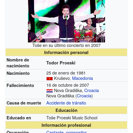
Toše en su último concierto en 2007
Información personal
Nombre de
Todor Proeski
nacimiento
25 de enero de 1981
Nacimiento
Kruševo,
Macedonia
16 de octubre de 2007
Fallecimiento
Nova Gradiška,
Croacia
Nova Gradiška (
Croacia
)
Accidente de tránsito
Causa de muerte
Educación
Toše Proeski Music School
Educado en
Información profesional
Cantante
,
compositor
Ocupación