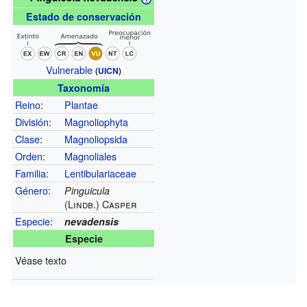
Estado de conservación
Vulnerable
(
UICN
)
Taxonomía
Reino
:
Plantae
División
:
Magnoliophyta
Clase
:
Magnoliopsida
Orden
:
Magnoliales
Familia
:
Lentibulariaceae
Género
:
Pinguicula
(Lindb.) Casper
Especie
:
nevadensis
Especie
Véase texto