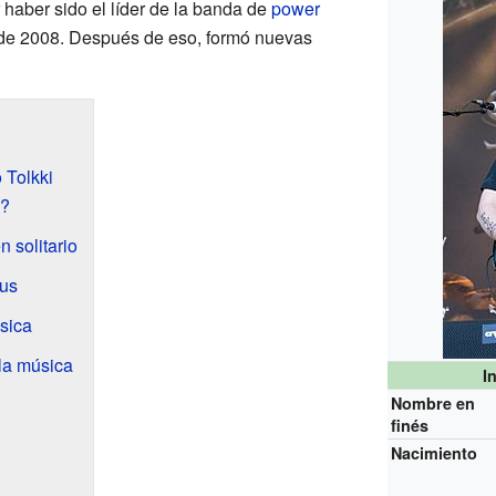
 haber sido el líder de la banda de
power
de 2008. Después de eso, formó nuevas
 Tolkki
i?
 solitario
ius
sica
la música
I
Nombre en
finés
Nacimiento