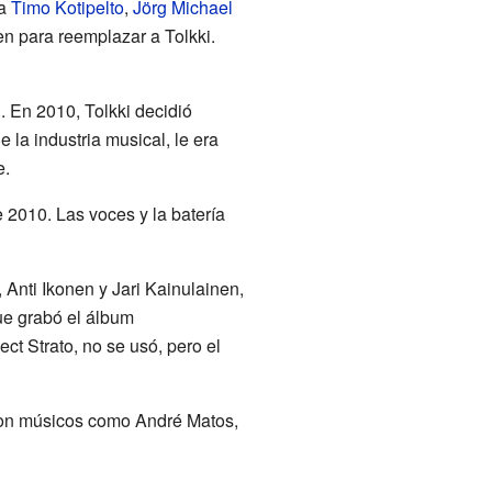
 a
Timo Kotipelto
,
Jörg Michael
nen para reemplazar a Tolkki.
. En 2010, Tolkki decidió
 la industria musical, le era
e.
e 2010. Las voces y la batería
Anti Ikonen y Jari Kainulainen,
ue grabó el álbum
ct Strato, no se usó, pero el
aron músicos como André Matos,