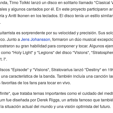
nda, Timo Tolkki lanzó un disco en solitario llamado "Clasical
ales y algunos cantados por él. En este proyecto participaron
 y Antti Ikonen en los teclados. El disco tenía un estilo similar 
.
uitarrista es sorprendente por su velocidad y precisión. Sus solo
ico. Junto a
Jens Johansson
, formaron un dúo musical excepci
straron su gran habilidad para componer y tocar. Algunos ejem
omo "Holy Light" y "Legions" del disco "Visions", "Stratospher
. I".
discos "Episode" y "Visions", Stratovarius lanzó "Destiny" en 1
una característica de la banda. También incluía una canción la
 favoritas de los fans para tocar en vivo.
nfinite", que trataba temas importantes como el cuidado del med
bum fue diseñada por Derek Riggs, un artista famoso que tambi
a situación actual del mundo y una visión optimista del futuro.