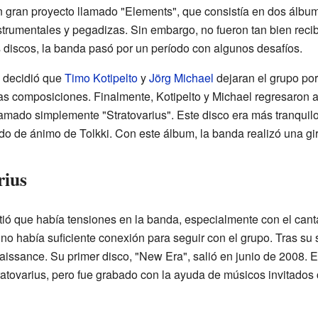
 gran proyecto llamado "Elements", que consistía en dos álbu
trumentales y pegadizas. Sin embargo, no fueron tan bien recibid
s discos, la banda pasó por un período con algunos desafíos.
i decidió que
Timo Kotipelto
y
Jörg Michael
dejaran el grupo por
as composiciones. Finalmente, Kotipelto y Michael regresaron a 
lamado simplemente "Stratovarius". Este disco era más tranquilo
do de ánimo de Tolkki. Con este álbum, la banda realizó una gi
rius
ntió que había tensiones en la banda, especialmente con el canta
o había suficiente conexión para seguir con el grupo. Tras su 
ssance. Su primer disco, "New Era", salió en junio de 2008. E
tratovarius, pero fue grabado con la ayuda de músicos invitad