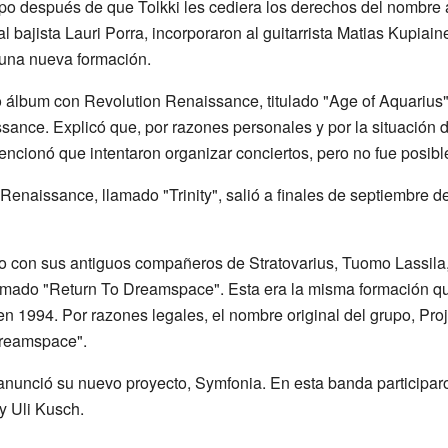
po después de que Tolkki les cediera los derechos del nombre
o al bajista Lauri Porra, incorporaron al guitarrista Matias Kupiai
 una nueva formación.
o álbum con Revolution Renaissance, titulado "Age of Aquarius"
ance. Explicó que, por razones personales y por la situación de
Mencionó que intentaron organizar conciertos, pero no fue posibl
 Renaissance, llamado "Trinity", salió a finales de septiembre d
to con sus antiguos compañeros de Stratovarius, Tuomo Lassila, 
amado "Return To Dreamspace". Esta era la misma formación q
 1994. Por razones legales, el nombre original del grupo, Proje
Dreamspace".
 anunció su nuevo proyecto, Symfonia. En esta banda particip
y Uli Kusch.