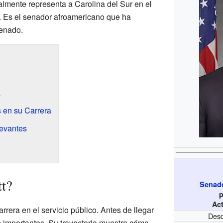
almente representa a Carolina del Sur en el
. Es el senador afroamericano que ha
Senado.
a
 en su Carrera
levantes
t?
Senado
Ac
rrera en el servicio público. Antes de llegar
Desd
 importantes. Su trayectoria muestra cómo