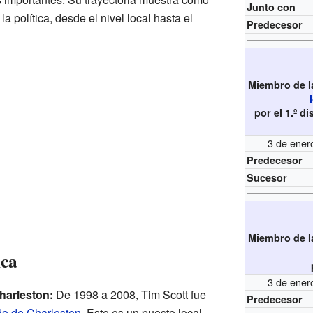
Junto con
 política, desde el nivel local hasta el
Predecesor
Miembro de 
por el 1.º d
3 de ener
Predecesor
Sucesor
Miembro de 
ica
3 de ener
harleston:
De 1998 a 2008, Tim Scott fue
Predecesor
o de Charleston
. Este es un puesto local