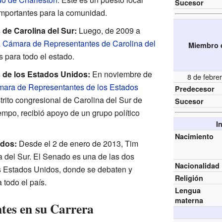
Sucesor
mportantes para la comunidad.
de Carolina del Sur:
Luego, de 2009 a
a
Cámara de Representantes de Carolina del
Miembro 
s para todo el estado.
de los Estados Unidos:
En noviembre de
8 de febre
ara de Representantes de los Estados
Predecesor
strito congresional de Carolina del Sur de
Sucesor
empo, recibió apoyo de un grupo político
I
Nacimiento
idos:
Desde el 2 de enero de 2013, Tim
a del Sur. El Senado es una de las dos
Nacionalidad
 Estados Unidos, donde se debaten y
Religión
 todo el país.
Lengua
materna
es en su Carrera