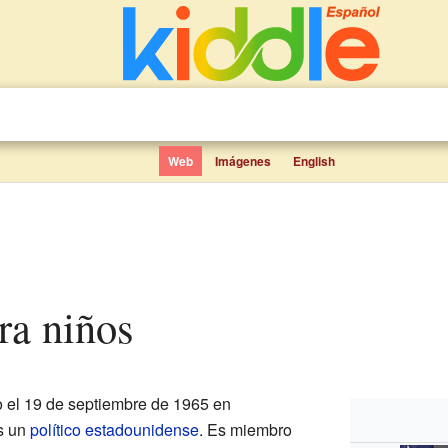
Web
Imágenes
English
ara niños
o el 19 de septiembre de 1965 en
es un
político
estadounidense
. Es miembro