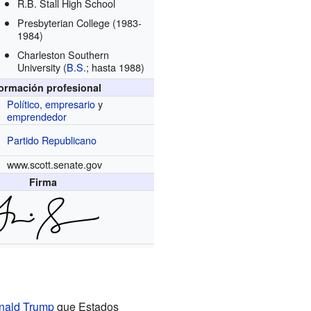
R.B. Stall High School
Presbyterian College
(1983-
1984)
Charleston Southern
University
(
B.S.
; hasta 1988)
formación profesional
Político
,
empresario
y
emprendedor
Partido Republicano
www.scott.senate.gov
Firma
nald Trump
que Estados