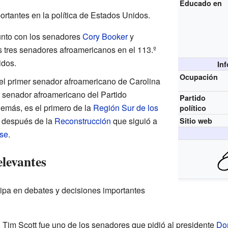
Educado en
ortantes en la política de Estados Unidos.
nto con los senadores
Cory Booker
y
os tres senadores afroamericanos en el 113.º
idos.
In
Ocupación
el primer senador afroamericano de Carolina
r senador afroamericano del Partido
Partido
más, es el primero de la
Región Sur de los
político
 después de la
Reconstrucción
que siguió a
Sitio web
nse
.
elevantes
ipa en debates y decisiones importantes
Tim Scott fue uno de los senadores que pidió al presidente
Do