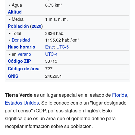
• Agua
8,73 km²
Altitud
• Media
1 m s. n. m.
Población
(
2020
)
• Total
3836 hab.
•
Densidad
1195,02 hab./km²
Este
:
UTC-5
Huso horario
• en
verano
UTC-4
33715
Código ZIP
727
Código de área
2402931
GNIS
Tierra Verde
es un lugar especial en el estado de
Florida
,
Estados Unidos
. Se le conoce como un "lugar designado
por el censo" (CDP, por sus siglas en inglés). Esto
significa que es un área que el gobierno define para
recopilar información sobre su población.