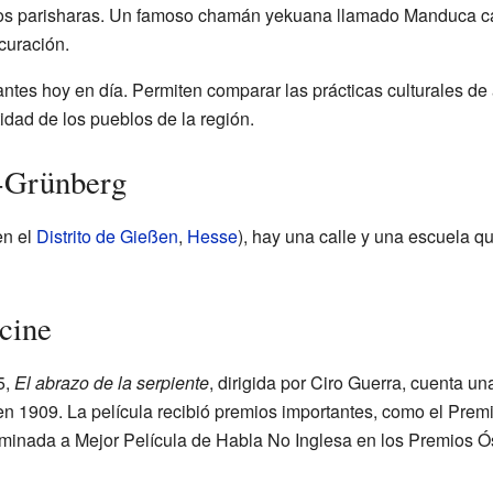
itos parisharas. Un famoso chamán yekuana llamado Manduca ca
curación.
ntes hoy en día. Permiten comparar las prácticas culturales de 
tidad de los pueblos de la región.
-Grünberg
en el
Distrito de Gießen
,
Hesse
), hay una calle y una escuela q
 cine
5,
El abrazo de la serpiente
, dirigida por Ciro Guerra, cuenta una
 1909. La película recibió premios importantes, como el Premi
minada a Mejor Película de Habla No Inglesa en los Premios Ó