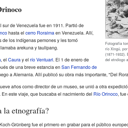
Orinoco
 sur de Venezuela fue en 1911. Partió de
anco
hasta el
cerro Roraima
en Venezuela. Allí,
s de los indígenas pemones y les tomó
Fotografía to
 llamaba arekuna y taulipang.
río Xingú, po
(1871-1932). E
a
, el
Caura
y el
río Ventuari
. El 1 de enero de
del etnólogo
pués de una breve estancia en
San Fernando de
uego a Alemania. Allí publicó su obra más importante, "Del Ror
ueve años como director de un museo, se unió a otra expedició
 En este viaje, que buscaba el nacimiento del
Río Orinoco
, fue
 la etnografía?
Koch-Grünberg fue el primero en grabar para el público europe