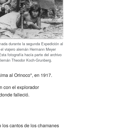
mada durante la segunda Expedición al
r el viajero alemán Hermann Meyer
sta fotografía hacía parte del archivo
 alemán Theodor Koch-Grunberg.
aima al Orinoco", en 1917.
n con el explorador
 donde falleció.
o los cantos de los chamanes