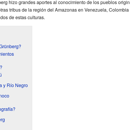
erg hizo grandes aportes al conocimiento de los pueblos origi
ras tribus de la región del Amazonas en Venezuela, Colombia y
dos de estas culturas.
-Grünberg?
mientos
?
ú
a y Río Negro
inoco
ografía?
rg