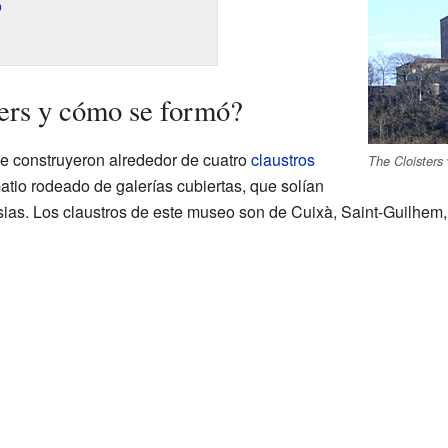
o
ers y cómo se formó?
se construyeron alrededor de cuatro
claustros
The Cloisters
patio rodeado de galerías cubiertas, que solían
sias. Los claustros de este museo son de Cuixà, Saint-Guilhem,