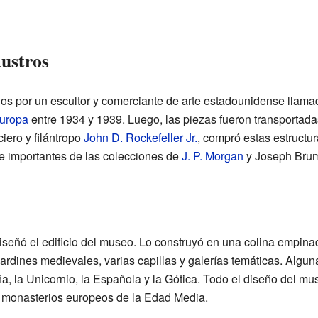
austros
os por un escultor y comerciante de arte estadounidense llama
uropa
entre 1934 y 1939. Luego, las piezas fueron transportad
iero y filántropo
John D. Rockefeller Jr.
, compró estas estructu
e importantes de las colecciones de
J. P. Morgan
y Joseph Bru
iseñó el edificio del museo. Lo construyó en una colina empinad
ardines medievales, varias capillas y galerías temáticas. Algu
, la Unicornio, la Española y la Gótica. Todo el diseño del mu
s monasterios europeos de la Edad Media.