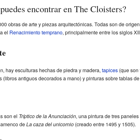
 puedes encontrar en The Cloisters?
000 obras de arte y piezas arquitectónicas. Todas son de orige
a el
Renacimiento temprano
, principalmente entre los siglos XII
te
en, hay esculturas hechas de piedra y madera,
tapices
(que son 
 (libros antiguos decorados a mano) y pinturas sobre tablas d
s son el
Tríptico de la Anunciación
, una pintura de tres panele
 flamenco de
La caza del unicornio
(creado entre 1495 y 1505).