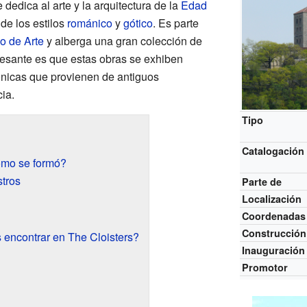
 dedica al arte y la arquitectura de la
Edad
de los estilos
románico
y
gótico
. Es parte
o de Arte
y alberga una gran colección de
esante es que estas obras se exhiben
tónicas que provienen de antiguos
ia.
Tipo
Catalogación
ómo se formó?
stros
Parte de
Localización
Coordenadas
Construcción
 encontrar en The Cloisters?
Inauguración
Promotor