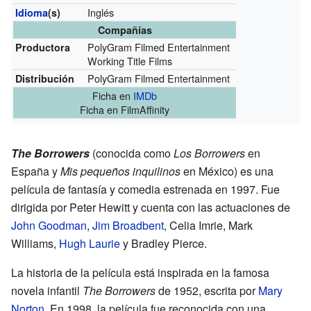
Inglés
Idioma
(s)
Compañías
PolyGram Filmed Entertainment
Productora
Working Title Films
PolyGram Filmed Entertainment
Distribución
Ficha
en
IMDb
Ficha
en FilmAffinity
The Borrowers
(conocida como
Los Borrowers
en
España y
Mis pequeños inquilinos
en México) es una
película de fantasía y comedia estrenada en 1997. Fue
dirigida por Peter Hewitt y cuenta con las actuaciones de
John Goodman
,
Jim Broadbent
, Celia Imrie, Mark
Williams,
Hugh Laurie
y Bradley Pierce.
La historia de la película está inspirada en la famosa
novela infantil
The Borrowers
de 1952, escrita por
Mary
Norton
. En 1998, la película fue reconocida con una