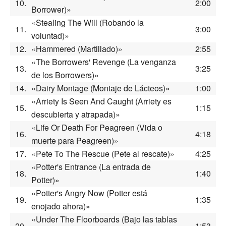
10.
2:00
Borrower)»
«Stealing The Will (Robando la
11.
3:00
voluntad)»
12.
«Hammered (Martillado)»
2:55
«The Borrowers' Revenge (La venganza
13.
3:25
de los Borrowers)»
14.
«Dairy Montage (Montaje de Lácteos)»
1:00
«Arriety Is Seen And Caught (Arriety es
15.
1:15
descubierta y atrapada)»
«Life Or Death For Peagreen (Vida o
16.
4:18
muerte para Peagreen)»
17.
«Pete To The Rescue (Pete al rescate)»
4:25
«Potter's Entrance (La entrada de
18.
1:40
Potter)»
«Potter's Angry Now (Potter está
19.
1:35
enojado ahora)»
«Under The Floorboards (Bajo las tablas
20.
1:53