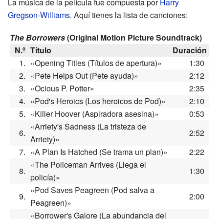
La música de la película fue compuesta por
Harry
Gregson-Williams
. Aquí tienes la lista de canciones:
The Borrowers
(Original Motion Picture Soundtrack)
N.º
Título
Duración
1.
«Opening Titles (Títulos de apertura)»
1:30
2.
«Pete Helps Out (Pete ayuda)»
2:12
3.
«Ocious P. Potter»
2:35
4.
«Pod's Heroics (Los heroicos de Pod)»
2:10
5.
«Killer Hoover (Aspiradora asesina)»
0:53
«Arriety's Sadness (La tristeza de
6.
2:52
Arriety)»
7.
«A Plan Is Hatched (Se trama un plan)»
2:22
«The Policeman Arrives (Llega el
8.
1:30
policía)»
«Pod Saves Peagreen (Pod salva a
9.
2:00
Peagreen)»
«Borrower's Galore (La abundancia del