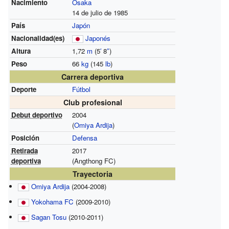
Nacimiento
Osaka
14 de julio de 1985
País
Japón
Nacionalidad(es)
Japonés
Altura
1,72
m
(5
′
8
″
)
Peso
66
kg
(145
lb
)
Carrera deportiva
Deporte
Fútbol
Club profesional
Debut deportivo
2004
(
Omiya Ardija
)
Posición
Defensa
Retirada
2017
deportiva
(Angthong FC)
Trayectoria
Omiya Ardija
(2004-2008)
Yokohama FC
(2009-2010)
Sagan Tosu
(2010-2011)