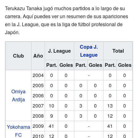
Terukazu Tanaka jugó muchos partidos a lo largo de su
carrera. Aquí puedes ver un resumen de sus apariciones
en la J. League, que es la liga de fútbol profesional de
Japón.
Copa J.
J. League
Total
League
Club
Año
Part.
Goles
Part.
Goles
Part.
Goles
2004
0
0
-
0
0
2005
0
0
0
0
0
0
Omiya
2006
0
0
0
0
0
0
Ardija
2007
10
0
3
0
13
0
2008
9
0
3
0
12
0
2009
41
0
-
41
0
Yokohama
FC
2010
12
0
-
12
0