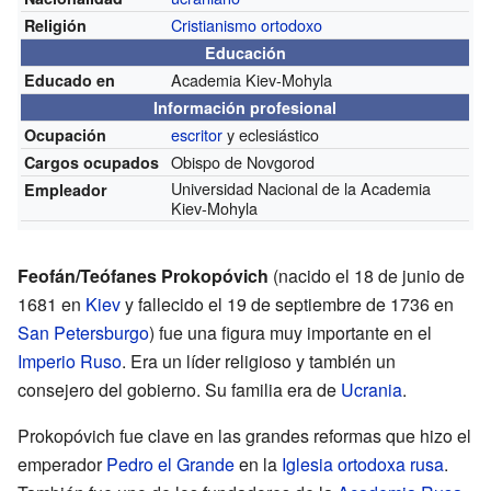
Cristianismo ortodoxo
Religión
Educación
Academia Kiev-Mohyla
Educado en
Información profesional
escritor
y eclesiástico
Ocupación
Obispo de Novgorod
Cargos ocupados
Universidad Nacional de la Academia
Empleador
Kiev-Mohyla
Feofán/Teófanes Prokopóvich
(nacido el 18 de junio de
1681 en
Kiev
y fallecido el 19 de septiembre de 1736 en
San Petersburgo
) fue una figura muy importante en el
Imperio Ruso
. Era un líder religioso y también un
consejero del gobierno. Su familia era de
Ucrania
.
Prokopóvich fue clave en las grandes reformas que hizo el
emperador
Pedro el Grande
en la
Iglesia ortodoxa rusa
.