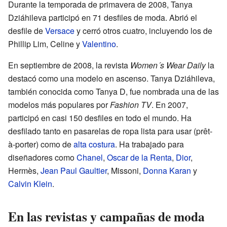
Durante la temporada de primavera de 2008, Tanya
Dziáhileva participó en 71 desfiles de moda. Abrió el
desfile de
Versace
y cerró otros cuatro, incluyendo los de
Phillip Lim, Celine y
Valentino
.
En septiembre de 2008, la revista
Women´s Wear Daily
la
destacó como una modelo en ascenso. Tanya Dziáhileva,
también conocida como Tanya D, fue nombrada una de las
modelos más populares por
Fashion TV
. En 2007,
participó en casi 150 desfiles en todo el mundo. Ha
desfilado tanto en pasarelas de ropa lista para usar (prêt-
à-porter) como de
alta costura
. Ha trabajado para
diseñadores como
Chanel
,
Oscar de la Renta
,
Dior
,
Hermès,
Jean Paul Gaultier
, Missoni,
Donna Karan
y
Calvin Klein
.
En las revistas y campañas de moda