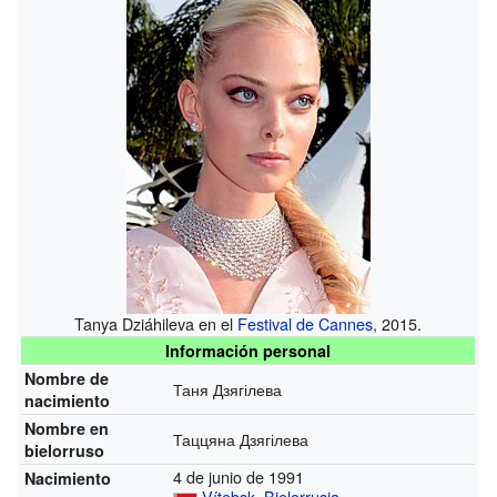
Tanya Dziáhileva en el
Festival de Cannes
, 2015.
Información personal
Nombre de
Таня Дзягілева
nacimiento
Nombre en
Таццяна Дзягілева
bielorruso
4 de junio de 1991
Nacimiento
Vítebsk
,
Bielorrusia