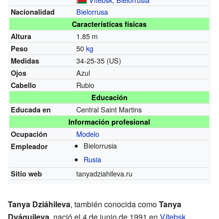
Bielorrusa
Nacionalidad
Características físicas
1.85 m
Altura
50
kg
Peso
34-25-35 (US)
Medidas
Azul
Ojos
Rubio
Cabello
Educación
Central Saint Martins
Educada en
Información profesional
Modelo
Ocupación
Bielorrusia
Empleador
Rusia
tanyadziahileva.ru
Sitio web
Tanya Dziáhileva
, también conocida como
Tanya
Dyáguileva
, nació el 4 de junio de 1991 en
Vítebsk
,