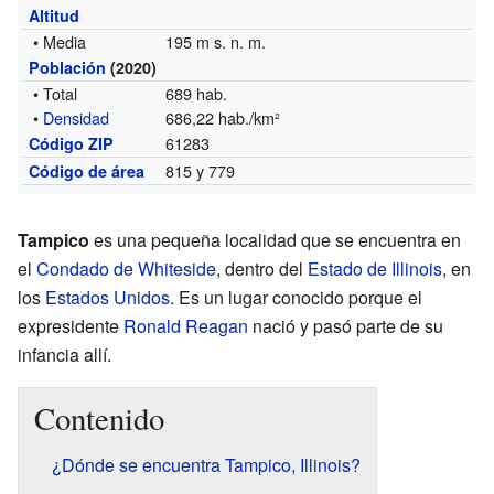
Altitud
• Media
195 m s. n. m.
Población
(2020)
• Total
689 hab.
•
Densidad
686,22 hab./km²
61283
Código ZIP
815 y 779
Código de área
Tampico
es una pequeña localidad que se encuentra en
el
Condado de Whiteside
, dentro del
Estado de Illinois
, en
los
Estados Unidos
. Es un lugar conocido porque el
expresidente
Ronald Reagan
nació y pasó parte de su
infancia allí.
Contenido
¿Dónde se encuentra Tampico, Illinois?