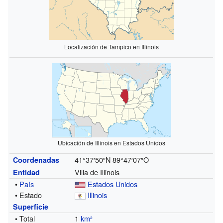
Localización de Tampico en Illinois
Ubicación de Illinois en Estados Unidos
41°37′50″N
89°47′07″O
Coordenadas
Villa de Illinois
Entidad
•
País
Estados Unidos
• Estado
Illinois
Superficie
• Total
1
km²