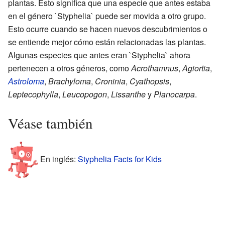
plantas. Esto significa que una especie que antes estaba
en el género `Styphelia` puede ser movida a otro grupo.
Esto ocurre cuando se hacen nuevos descubrimientos o
se entiende mejor cómo están relacionadas las plantas.
Algunas especies que antes eran `Styphelia` ahora
pertenecen a otros géneros, como
Acrothamnus
,
Agiortia
,
Astroloma
,
Brachyloma
,
Croninia
,
Cyathopsis
,
Leptecophylla
,
Leucopogon
,
Lissanthe
y
Planocarpa
.
Véase también
En inglés:
Styphelia Facts for Kids