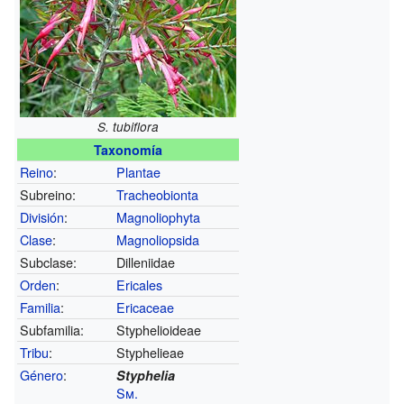
S. tubiflora
Taxonomía
Reino
:
Plantae
Subreino:
Tracheobionta
División
:
Magnoliophyta
Clase
:
Magnoliopsida
Subclase:
Dilleniidae
Orden
:
Ericales
Familia
:
Ericaceae
Subfamilia:
Styphelioideae
Tribu
:
Styphelieae
Género
:
Styphelia
Sm.