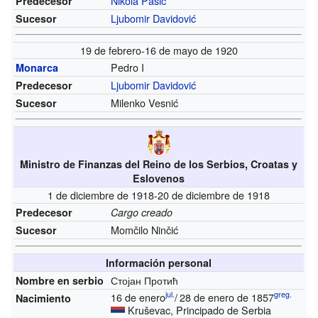
Nikola Pašić
Predecesor
Ljubomir Davidović
Sucesor
19 de febrero-16 de mayo de 1920
Pedro I
Monarca
Ljubomir Davidović
Predecesor
Milenko Vesnić
Sucesor
Ministro de Finanzas del Reino de los Serbios, Croatas y
Eslovenos
1 de diciembre de 1918-20 de diciembre de 1918
Predecesor
Cargo creado
Momčilo Ninčić
Sucesor
Información personal
Стојан Протић
Nombre en serbio
jul.
greg.
16 de enero
/
28 de enero de 1857
Nacimiento
Kruševac, Principado de Serbia