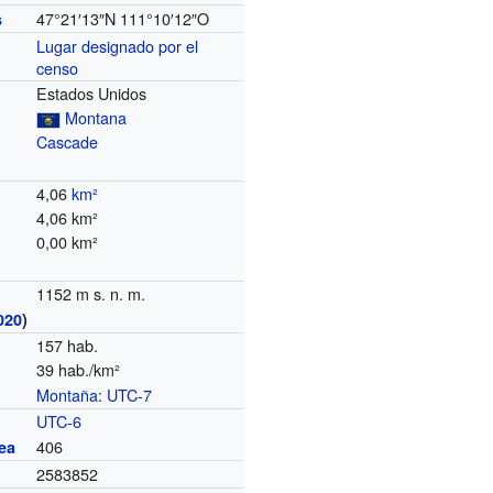
47°21′13″N
111°10′12″O
s
Lugar designado por el
censo
Estados Unidos
Montana
Cascade
4,06
km²
4,06 km²
0,00 km²
1152 m s. n. m.
020
)
157 hab.
39 hab./km²
Montaña
:
UTC-7
o
UTC-6
406
ea
2583852