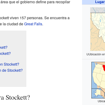
área que el gobierno define para recopilar
Lugar
tockett viven 157 personas. Se encuentra a
de la ciudad de
Great Falls
.
kett?
ockett?
UUbicación e
n Stockett?
 de Stockett?
a Stockett?
Ubica