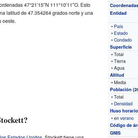
coordenadas 47°21′15″N 111°10′11″O. Esto
Coordenada
una latitud de 47.354264 grados norte y una
Entidad
 oeste.
•
País
•
Estado
•
Condado
Superficie
• Total
• Tierra
• Agua
Altitud
• Media
Población
(
2
• Total
•
Densidad
Huso horari
tockett?
• en
verano
Código de ár
GNIS
 los Estados Unidos
, Stockett tiene una