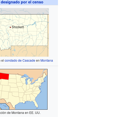
 designado por el censo
Stockett
n el
condado de Cascade
en
Montana
ción de Montana en EE. UU.