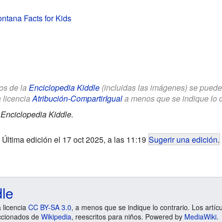
ontana Facts for Kids
los de la
Enciclopedia Kiddle
(incluidas las imágenes) se puede u
a licencia
Atribución-CompartirIgual
a menos que se indique lo con
.
Enciclopedia Kiddle.
Última edición el 17 oct 2025, a las 11:19
Sugerir una edición
.
dle
a licencia
CC BY-SA 3.0
, a menos que se indique lo contrario. Los artíc
ccionados de
Wikipedia
, reescritos para niños. Powered by
MediaWiki
.